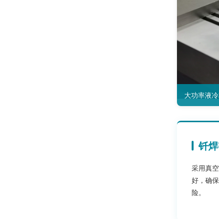
大功率液冷
钎焊
采用真空
好，确保
险。