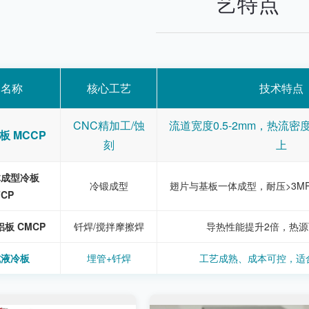
艺特点
品名称
核心工艺
技术特点
CNC精加工/蚀
流道宽度0.5-2mm，热流密度
板 MCCP
刻
上
体成型冷板
冷锻成型
翅片与基板一体成型，耐压>3M
FCP
板 CMCP
钎焊/搅拌摩擦焊
导热性能提升2倍，热
式液冷板
埋管+钎焊
工艺成熟、成本可控，适