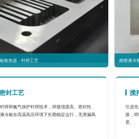
板散热器 - 钎焊工艺
精密液冷
密封工艺
搅
钎焊和氮气保护钎焊技术，焊接强度高、密封性
引进先
液冷板在高温高压环境下长期稳定运行，无泄漏风
接，焊
景。