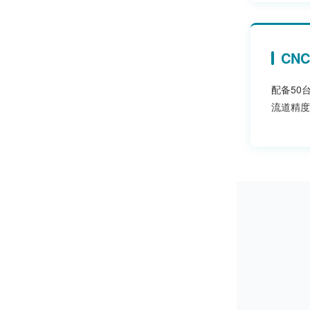
CN
配备50
流道精度