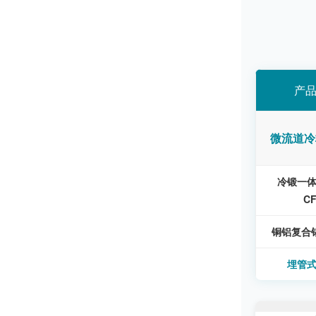
产
微流道冷
冷锻一
C
铜铝复合铝
埋管