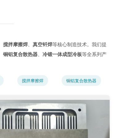
、
搅拌摩擦焊
、
真空钎焊
等核心制造技术。我们提
、
铜铝复合散热器
、
冷锻一体成型冷板
等全系列产
搅拌摩擦焊
铜铝复合散热器