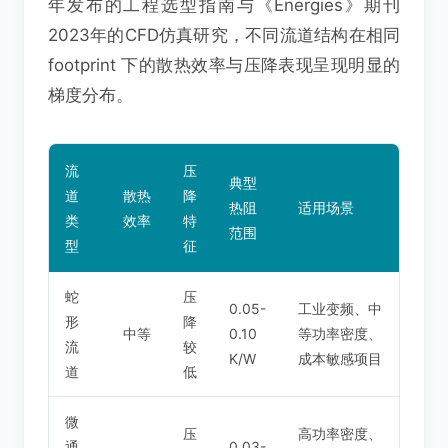
年发布的工程选型指南与《Energies》期刊
2023年的CFD仿真研究，不同流道结构在相同
footprint 下的散热效率与压降表现呈现明显的
梯度分布。
流
压
典型
道
散热
降
热阻
适用场景
类
效率
特
范围
型
征
蛇
压
0.05-
工业变频、中
形
降
中等
0.10
等功率密度、
流
较
K/W
成本敏感项目
道
低
微
压
高功率密度、
通
0.03-