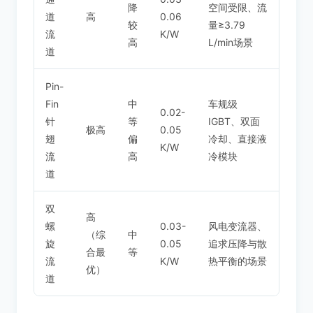
降
空间受限、流
道
高
0.06
较
量≥3.79
流
K/W
高
L/min场景
道
Pin-
Fin
中
车规级
0.02-
针
等
IGBT、双面
极高
0.05
翅
偏
冷却、直接液
K/W
流
高
冷模块
道
双
高
螺
0.03-
风电变流器、
（综
中
旋
0.05
追求压降与散
合最
等
流
K/W
热平衡的场景
优）
道