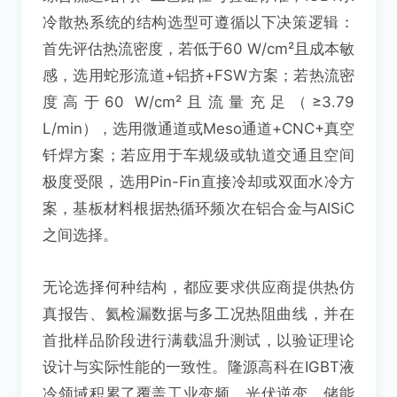
冷散热系统的结构选型可遵循以下决策逻辑：
首先评估热流密度，若低于60 W/cm²且成本敏
感，选用蛇形流道+铝挤+FSW方案；若热流密
度高于60 W/cm²且流量充足（≥3.79
L/min），选用微通道或Meso通道+CNC+真空
钎焊方案；若应用于车规级或轨道交通且空间
极度受限，选用Pin-Fin直接冷却或双面水冷方
案，基板材料根据热循环频次在铝合金与AlSiC
之间选择。
无论选择何种结构，都应要求供应商提供热仿
真报告、氦检漏数据与多工况热阻曲线，并在
首批样品阶段进行满载温升测试，以验证理论
设计与实际性能的一致性。隆源高科在IGBT液
冷领域积累了覆盖工业变频、光伏逆变、储能