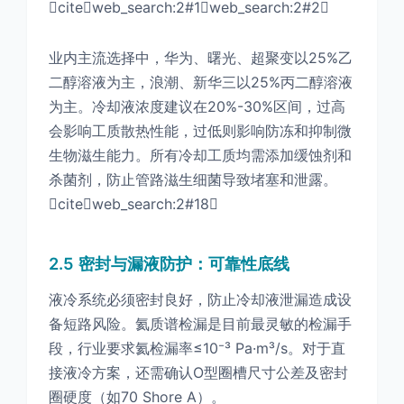
citeweb_search:2#1web_search:2#2
业内主流选择中，华为、曙光、超聚变以25%乙
二醇溶液为主，浪潮、新华三以25%丙二醇溶液
为主。冷却液浓度建议在20%-30%区间，过高
会影响工质散热性能，过低则影响防冻和抑制微
生物滋生能力。所有冷却工质均需添加缓蚀剂和
杀菌剂，防止管路滋生细菌导致堵塞和泄露。
citeweb_search:2#18
2.5 密封与漏液防护：可靠性底线
液冷系统必须密封良好，防止冷却液泄漏造成设
备短路风险。氦质谱检漏是目前最灵敏的检漏手
段，行业要求氦检漏率≤10⁻³ Pa·m³/s。对于直
接液冷方案，还需确认O型圈槽尺寸公差及密封
圈硬度（如70 Shore A）。