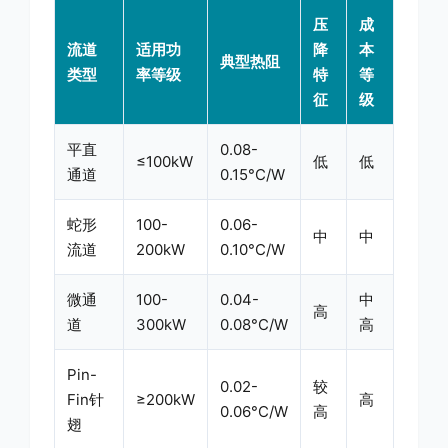
压
成
流道
适用功
降
本
典型热阻
类型
率等级
特
等
征
级
平直
0.08-
≤100kW
低
低
通道
0.15°C/W
蛇形
100-
0.06-
中
中
流道
200kW
0.10°C/W
微通
100-
0.04-
中
高
道
300kW
0.08°C/W
高
Pin-
0.02-
较
Fin针
≥200kW
高
0.06°C/W
高
翅