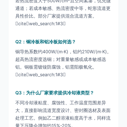
若热流密度大于500W/cm²且空间紧凑，优先微
通道；若成本敏感、热流密度中等，蛇形流道更
具性价比。部分厂家提供混合流道方案。
citeweb_search:1#3
Q2：铜冷板和铝冷板如何选？
铜导热系数约400W/(m·K)，铝约210W/(m·K)。
超高热流密度选铜；对重量敏感或成本敏感选
铝。铜板需镀镍防腐蚀，铝需阳极氧化。
citeweb_search:1#3
Q3：为什么厂家要求提供冷却液类型？
不同冷却液粘度、腐蚀性、工作温度范围差异
大，直接影响流道宽度设计、密封圈选材及表面
处理工艺。例如乙二醇溶液粘度高于水，同样流
量下压降会增加约15%-20%。