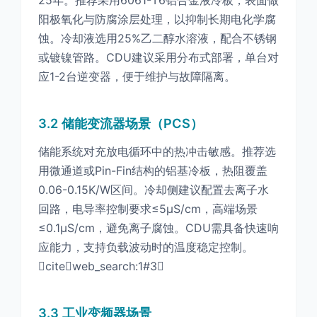
25年。推荐采用6061-T6铝合金液冷板，表面做
阳极氧化与防腐涂层处理，以抑制长期电化学腐
蚀。冷却液选用25%乙二醇水溶液，配合不锈钢
或镀镍管路。CDU建议采用分布式部署，单台对
应1-2台逆变器，便于维护与故障隔离。
3.2 储能变流器场景（PCS）
储能系统对充放电循环中的热冲击敏感。推荐选
用微通道或Pin-Fin结构的铝基冷板，热阻覆盖
0.06-0.15K/W区间。冷却侧建议配置去离子水
回路，电导率控制要求≤5μS/cm，高端场景
≤0.1μS/cm，避免离子腐蚀。CDU需具备快速响
应能力，支持负载波动时的温度稳定控制。
citeweb_search:1#3
3.3 工业变频器场景