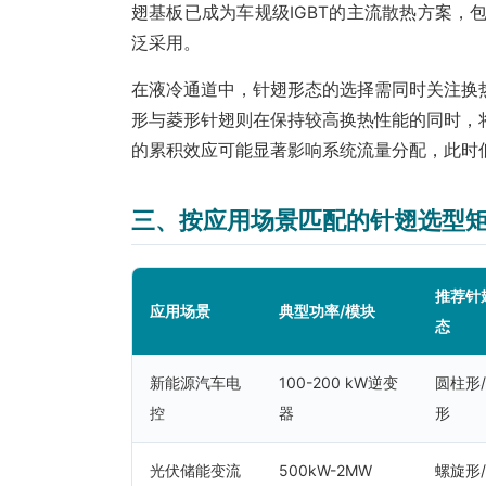
翅基板已成为车规级IGBT的主流散热方案
泛采用。
在液冷通道中，针翅形态的选择需同时关注换
形与菱形针翅则在保持较高换热性能的同时，
的累积效应可能显著影响系统流量分配，此时
三、按应用场景匹配的针翅选型
推荐针
应用场景
典型功率/模块
态
新能源汽车电
100-200 kW逆变
圆柱形
控
器
形
光伏储能变流
500kW-2MW
螺旋形