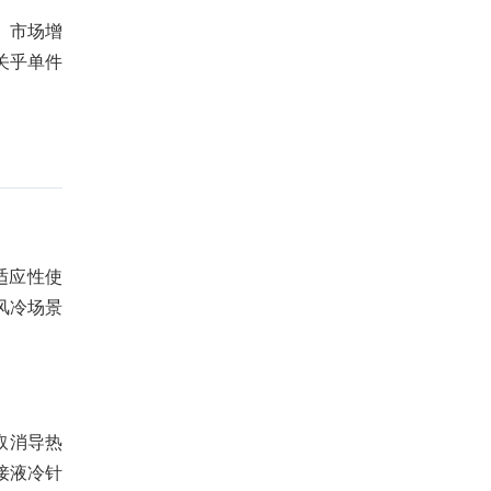
%。市场增
关乎单件
适应性使
风冷场景
取消导热
接液冷针