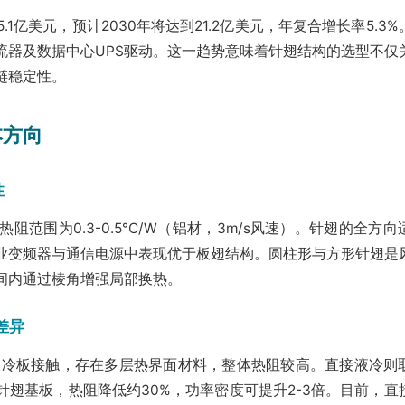
5.1亿美元，预计2030年将达到21.2亿美元，年复合增长率5.3
流器及数据中心UPS驱动。这一趋势意味着针翅结构的选型不仅
链稳定性。
本方向
性
范围为0.3-0.5°C/W（铝材，3m/s风速）。针翅的全方向
业变频器与通信电源中表现优于板翅结构。圆柱形与方形针翅是
间内通过棱角增强局部换热。
差异
部液冷板接触，存在多层热界面材料，整体热阻较高。直接液冷则
翅基板，热阻降低约30%，功率密度可提升2-3倍。目前，直