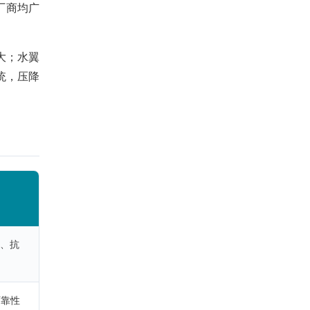
厂商均广
大；水翼
统，压降
配、抗
可靠性