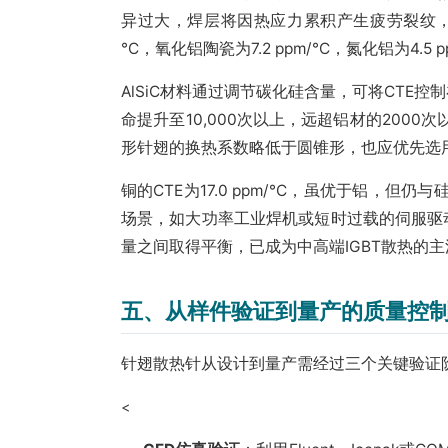
异过大，焊层将因热应力累积产生疲劳裂纹，最终导
°C，氧化铝陶瓷为7.2 ppm/°C，氮化铝为4.5 p
AlSiC材料通过调节碳化硅含量，可将CTE控
命提升至10,000次以上，远超铝材的200
形针翅的换热系数略低于圆锥形，也应优先选用
铜的CTE为17.0 ppm/°C，虽优于铝
场景，如大功率工业焊机或短时过载的伺服驱
量之间取得平衡，已成为中高端IGBT散热的
五、从样件验证到量产的质量控
针翅散热针从设计到量产需经过三个关键验证
<