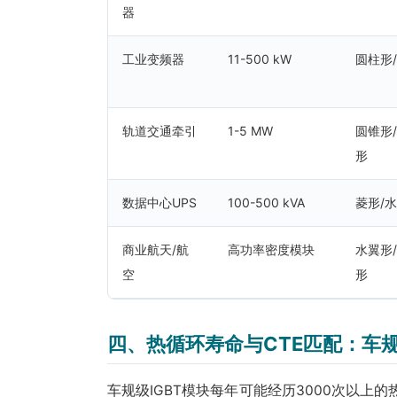
器
工业变频器
11-500 kW
圆柱形
轨道交通牵引
1-5 MW
圆锥形
形
数据中心UPS
100-500 kVA
菱形/
商业航天/航
高功率密度模块
水翼形
空
形
四、热循环寿命与CTE匹配：车
车规级IGBT模块每年可能经历3000次以上的