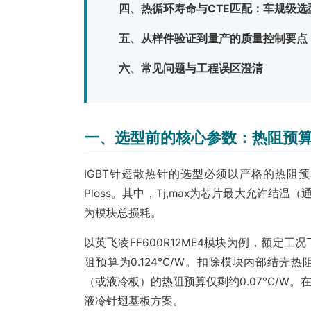
四、热循环寿命与CTE匹配：车规级选
五、从样件验证到量产的质量控制要点
六、常见问题与工程误区澄清
一、选型前的核心参数：热阻预
IGBT针翅散热针的选型必须以严格的热阻预算为起点。热
Ploss。其中，Tj,max为芯片最大允许结温（通
为模块总损耗。
以英飞凌FF600R12ME4模块为例，额定工况下
阻预算为0.124°C/W。扣除模块内部结壳热阻Rth
（或液冷板）的热阻预算仅剩约0.07°C/W
液冷针翅基板方案。