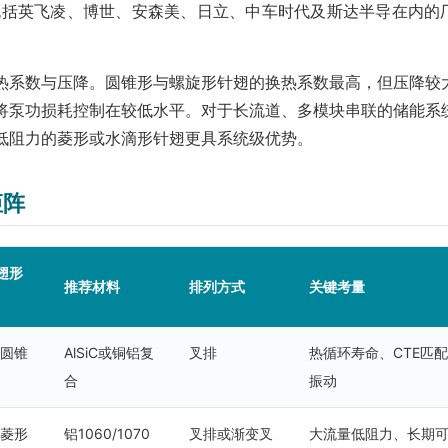
，包括英飞凌、博世、安森美、日立、中车时代及斯达半导在内的
热系数与压降。圆锥形与螺旋形针翅的换热系数最高，但压降较
将泵功损耗控制在较低水平。对于长流道、多模块串联的储能系
低阻力的菱形或水滴形针翅更具系统级优势。
矩阵
翅形
推荐材料
排列方式
关键考量
/圆锥
AlSiC或铜铝复
叉排
热循环寿命、CTE匹
合
振动
/菱形
铝1060/1070
叉排或渐变叉
大流量低阻力、长期