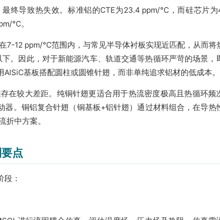
致热失效。标准铝的CTE为23.4 ppm/°C，而硅芯片为4.1
pm/°C。
制在7-12 ppm/°C范围内，与常见半导体衬板实现近匹配，从而
0次以下。因此，对于新能源汽车、轨道交通等热循环严苛的场景，
AlSiC基板搭配圆柱或圆锥针翅，而非单纯追求铝材的低成本。
，但仍与硅存在较大差距。纯铜针翅更适合用于热流密度极高且热循环频
动器。铜铝复合针翅（铜基板+铝针翅）通过材料组合，在导热
主流折中方案。
制要点
阶段：