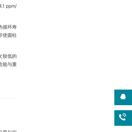
 ppm/
将热循环寿
即使圆柱
次较低的
性能与重
QQ咨询
服务热线