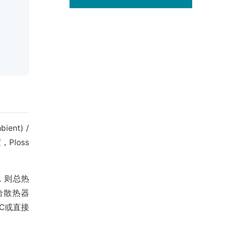
nt) /
Ploss
C，则总热
留给散热器
C或直接