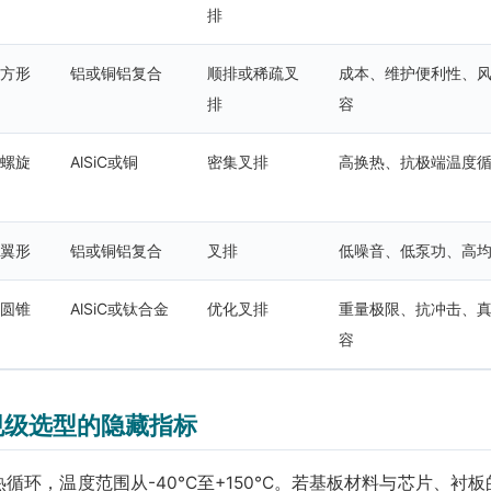
排
/方形
铝或铜铝复合
顺排或稀疏叉
成本、维护便利性、
排
容
/螺旋
AlSiC或铜
密集叉排
高换热、抗极端温度
水翼形
铝或铜铝复合
叉排
低噪音、低泵功、高
/圆锥
AlSiC或钛合金
优化叉排
重量极限、抗冲击、
容
规级选型的隐藏指标
热循环，温度范围从-40°C至+150°C。若基板材料与芯片、衬板