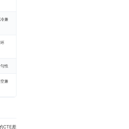
风冷兼
循环
均匀性
真空兼
的CTE差