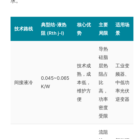
求。
典型结-液热
核心优
主要
适用场
技术路线
阻 (Rth j-l)
势
局限
景
导热
硅脂
技术成
层热
工业变
熟，成
阻占
频器、
0.045~0.065
间接液冷
本低，
比
中低功
K/W
维护方
高，
率光伏
便
功率
逆变器
密度
受限
流阻