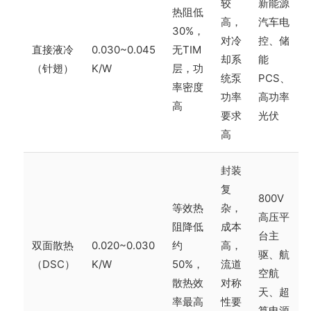
较
新能源
热阻低
高，
汽车电
30%，
对冷
控、储
直接液冷
0.030~0.045
无TIM
却系
能
（针翅）
K/W
层，功
统泵
PCS、
率密度
功率
高功率
高
要求
光伏
高
封装
复
800V
等效热
杂，
高压平
阻降低
成本
台主
双面散热
0.020~0.030
约
高，
驱、航
（DSC）
K/W
50%，
流道
空航
散热效
对称
天、超
率最高
性要
算电源