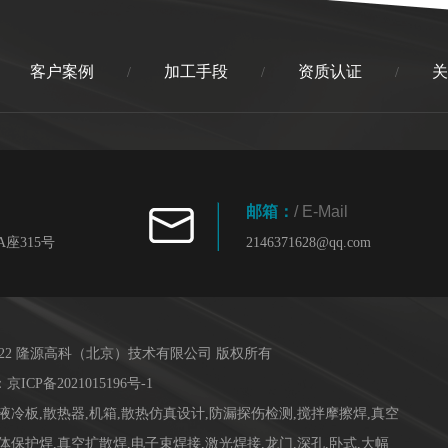
客户案例
加工手段
资质认证
关
/
/
/
邮箱：
/ E-Mail
座315号
2146371628@qq.com
-2022 隆源高科（北京）技术有限公司 版权所有
：
京ICP备2021015196号-1
液冷板,散热器,机箱,散热仿真设计,防漏探伤检测,搅拌摩擦焊,真空
体保护焊,真空扩散焊,电子束焊接,激光焊接,龙门,深孔,卧式,大幅